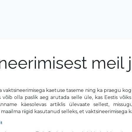
neerimisest meil 
 vaktsineerimisega kaetuse taseme ning ka praegu kog
võib olla paslik aeg arutada selle üle, kas Eestis võik
Anname käesolevas artiklis ülevaate sellest, missugu
aailma riigid kasutanud selleks, et vaktsineerimisega k
it