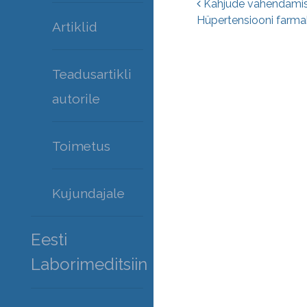
Postitust
Kahjude vähendamise
Hüpertensiooni farmako
Artiklid
Teadusartikli
autorile
Toimetus
Kujundajale
Eesti
Laborimeditsiin