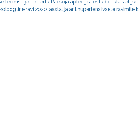
e navigatsioon
 teenusega on Tartu Raekoja apteegis tehtud edukas algus
loogiline ravi 2020. aastal ja antihüpertensiivsete ravimite 