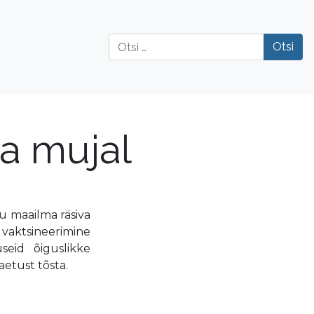
Otsi
ja mujal
u maailma räsiva
s vaktsineerimine
seid õiguslikke
aetust tõsta.