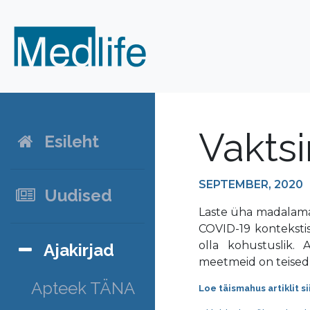
Vaktsi
Esileht
SEPTEMBER, 2020
Uudised
Laste üha madalama
COVID-19 kontekstis 
olla kohustuslik. 
Ajakirjad
meetmeid on teised m
Apteek TÄNA
Loe täismahus artiklit si