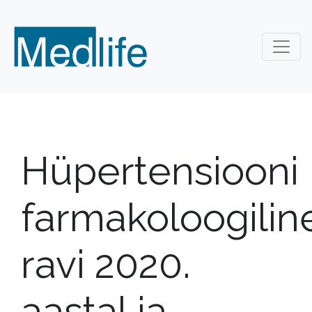
Hüpertensiooni
farmakoloogilin
ravi 2020.
aastal ja