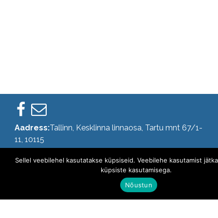
Aadress:
Tallinn, Kesklinna linnaosa, Tartu mnt 67/1-
11, 10115
Telefoni number:
+372 510 0381
Sellel veebilehel kasutatakse küpsiseid. Veebilehe kasutamist jätk
küpsiste kasutamisega.
© Medlife Eesti OÜ
Nõustun
Kontakt:
info@medlife.ee
Registrikood: 12695846