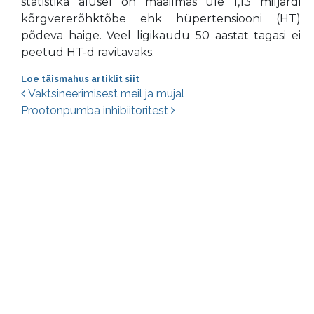
statistika alusel on maailmas üle 1,13 miljardi
kõrgvererõhktõbe ehk hüpertensiooni (HT)
põdeva haige. Veel ligikaudu 50 aastat tagasi ei
peetud HT-d ravitavaks.
Loe täismahus artiklit siit
Postituste navigatsioon
Vaktsineerimisest meil ja mujal
Prootonpumba inhibiitoritest