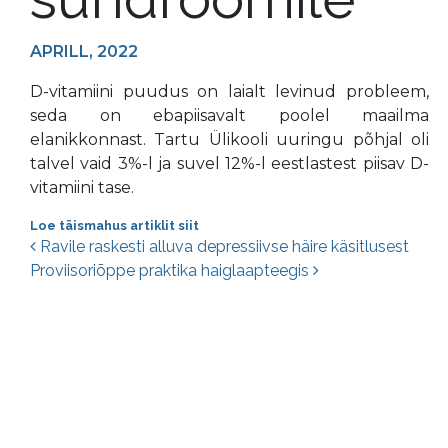
APRILL, 2022
D-vitamiini puudus on laialt levinud probleem,
seda on ebapiisavalt poolel maailma
elanikkonnast. Tartu Ülikooli uuringu põhjal oli
talvel vaid 3%-l ja suvel 12%-l eestlastest piisav D-
vitamiini tase.
Loe täismahus artiklit siit
Postituste navigatsioon
Ravile raskesti alluva depressiivse häire käsitlusest
Proviisoriõppe praktika haiglaapteegis