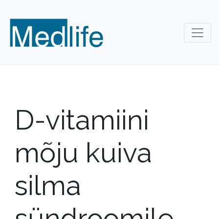
D-vitamiini
mõju kuiva
silma
sündroomile