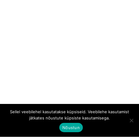
Sellel veebilehel kasutatakse küpsiseid. Veebilehe kasutamist
jätkates nõustute küpsiste kasutamisega.
Nõustun