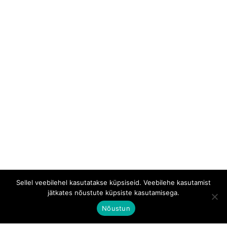
Sellel veebilehel kasutatakse küpsiseid. Veebilehe kasutamist
jätkates nõustute küpsiste kasutamisega.
Nõustun