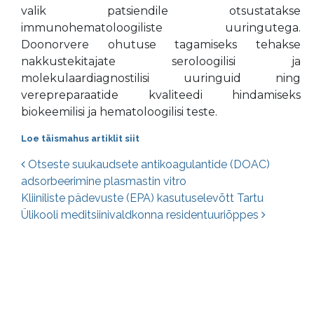
valik patsiendile otsustatakse
immunohematoloogiliste uuringutega.
Doonorvere ohutuse tagamiseks tehakse
nakkustekitajate seroloogilisi ja
molekulaardiagnostilisi uuringuid ning
verepreparaatide kvaliteedi hindamiseks
biokeemilisi ja hematoloogilisi teste.
Loe täismahus artiklit siit
Postituste navigatsioon
Otseste suukaudsete antikoagulantide (DOAC)
adsorbeerimine plasmastin vitro
Kliiniliste pädevuste (EPA) kasutuselevõtt Tartu
Ülikooli meditsiinivaldkonna residentuuriõppes