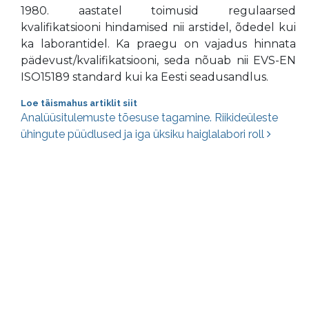
1980. aastatel toimusid regulaarsed
kvalifikatsiooni hindamised nii arstidel, õdedel kui
ka laborantidel. Ka praegu on vajadus hinnata
pädevust/kvalifikatsiooni, seda nõuab nii EVS-EN
ISO15189 standard kui ka Eesti seadusandlus.
Loe täismahus artiklit siit
Postituste navigatsioon
Analüüsitulemuste tõesuse tagamine. Riikideüleste
ühingute püüdlused ja iga üksiku haiglalabori roll