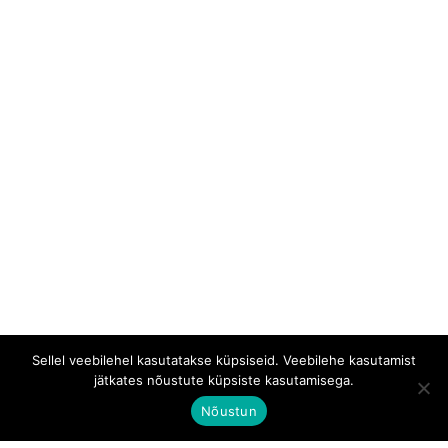
Sellel veebilehel kasutatakse küpsiseid. Veebilehe kasutamist
jätkates nõustute küpsiste kasutamisega.
Nõustun