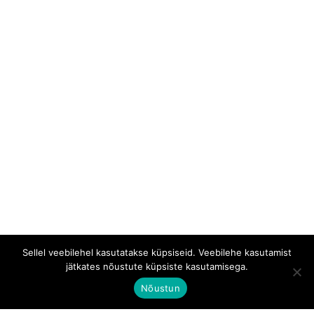
Sellel veebilehel kasutatakse küpsiseid. Veebilehe kasutamist
jätkates nõustute küpsiste kasutamisega.
Nõustun