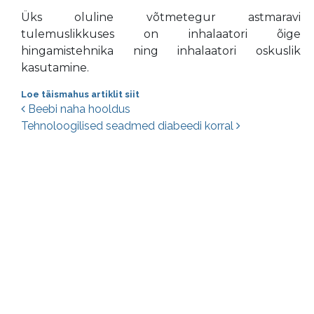
Üks oluline võtmetegur astmaravi
tulemuslikkuses on inhalaatori õige
hingamistehnika ning inhalaatori oskuslik
kasutamine.
Loe täismahus artiklit siit
Postituste navigatsioon
Beebi naha hooldus
Tehnoloogilised seadmed diabeedi korral