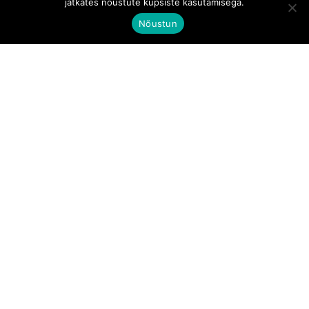
jätkates nõustute küpsiste kasutamisega.
Nõustun
Aadress:
Tallinn, Kesklinna linnaosa, Tartu mnt 67/1-
11, 10115
Telefoni number:
+372 510 0381
© Medlife Eesti OÜ
Kontakt:
info@medlife.ee