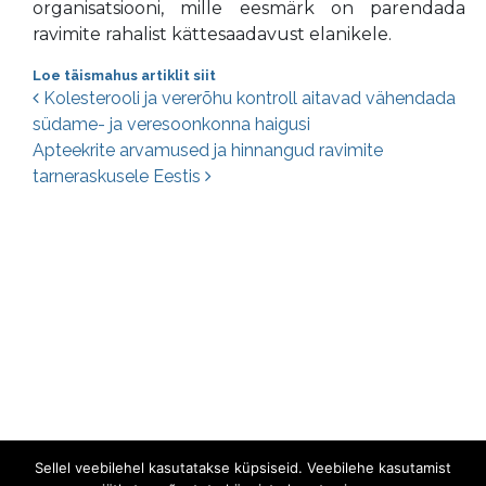
organisatsiooni, mille eesmärk on parendada
ravimite rahalist kättesaadavust elanikele.
Loe täismahus artiklit siit
Postituste navigatsioon
Kolesterooli ja vererõhu kontroll aitavad vähendada
südame- ja veresoonkonna haigusi
Apteekrite arvamused ja hinnangud ravimite
tarneraskusele Eestis
Sellel veebilehel kasutatakse küpsiseid. Veebilehe kasutamist