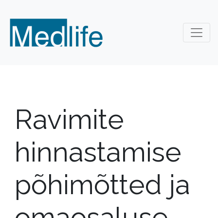
Ravimite
hinnastamise
põhimõtted ja
omaosaluse