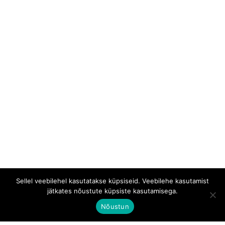
Sellel veebilehel kasutatakse küpsiseid. Veebilehe kasutamist
jätkates nõustute küpsiste kasutamisega.
Nõustun