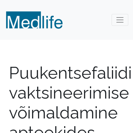
Puukentsefaliidi
vaktsineerimise
võimaldamine
apteekides