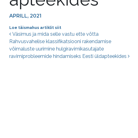
APRILL, 2021
Loe täismahus artiklit siit
Postituste navigatsioon
Väsimus ja mida selle vastu ette võtta
Rahvusvahelise klassifikatsiooni rakendamise
võimaluste uurimine hulgiravimikasutajate
ravimiprobleemide hindamiseks Eesti üldapteekides