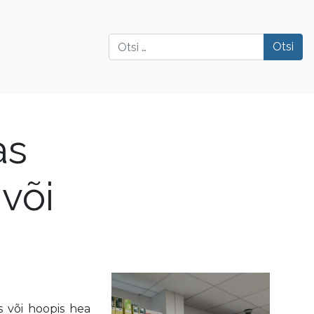
Otsi
as
või
s või hoopis hea