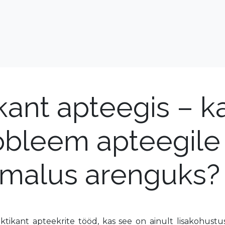
kant apteegis – k
obleem apteegile 
õimalus arenguks?
tikant apteekrite tööd, kas see on ainult lisakohustu