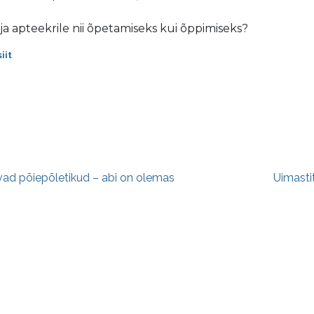
a apteekrile nii õpetamiseks kui õppimiseks?
iit
e navigatsioon
vad põiepõletikud – abi on olemas
Uimasti