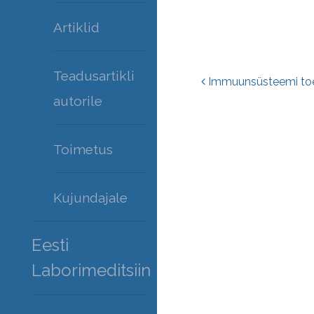
Artiklid
Teadusartikli
Postitust
Immuunsüsteemi toet
autorile
Toimetus
Kujundajale
Eesti
Laborimeditsiin