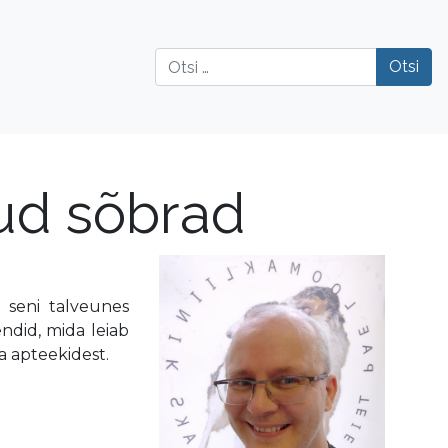
Otsi
ud sõbrad
 seni talveunes
endid, mida leiab
a apteekidest.