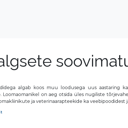
jalgsete soovimat
aadidega algab koos muu loodusega uus aastaring ka
le. Loomaomanikel on aeg otsida üles nugiliste tõrjevah
omakliinikute ja veterinaarapteekide ka veebipoodidest j
it