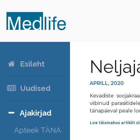
Nelja
Esileht
APRILL, 2020
Uudised
Kevadiste soojakr
viibinud parasiitide
tänapäeval peale lo
Ajakirjad
Loe täismahus artiklit
si
Apteek TÄNA