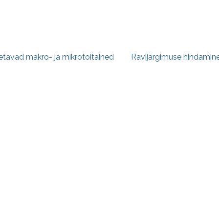
e navigatsioon
avad makro- ja mikrotoitained
Ravijärgimuse hindamine