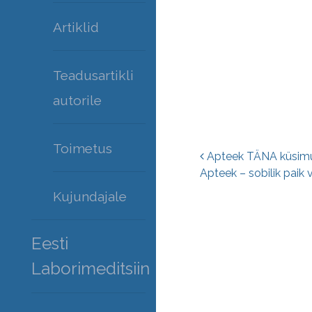
Artiklid
Teadusartikli
autorile
Toimetus
Postitust
Apteek TÄNA küsimus
Apteek – sobilik paik 
Kujundajale
Eesti
Laborimeditsiin