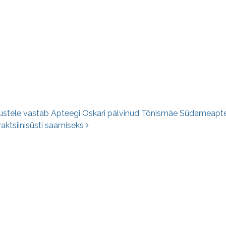
e navigatsioon
tele vastab Apteegi Oskari pälvinud Tõnismäe Südameapteegi
vaktsiinisüsti saamiseks