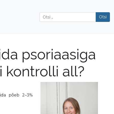
Otsi
ida psoriaasiga
kontrolli all?
mida põeb 2–3%