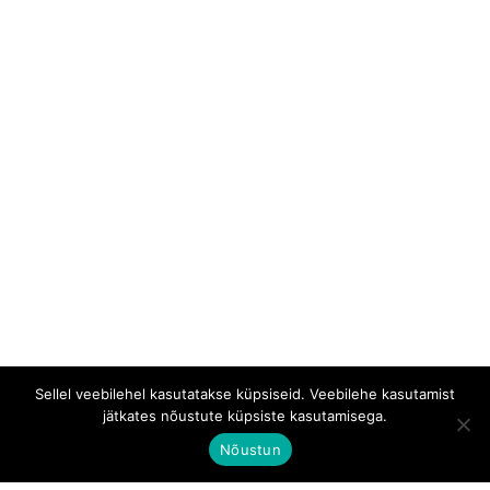
Sellel veebilehel kasutatakse küpsiseid. Veebilehe kasutamist
jätkates nõustute küpsiste kasutamisega.
Nõustun