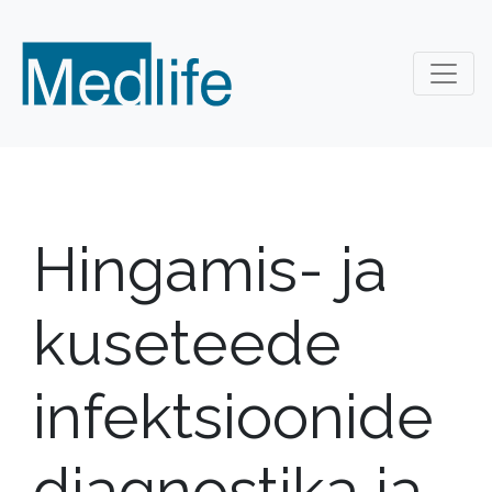
Hingamis- ja
kuseteede
infektsioonide
diagnostika ja