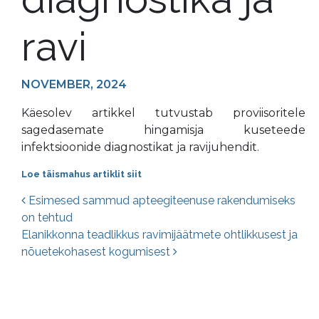
ravi
NOVEMBER, 2024
Käesolev artikkel tutvustab proviisoritele
sagedasemate hingamisja kuseteede
infektsioonide diagnostikat ja ravijuhendit.
Loe täismahus artiklit siit
Postituste navigatsioon
Esimesed sammud apteegiteenuse rakendumiseks
on tehtud
Elanikkonna teadlikkus ravimijäätmete ohtlikkusest ja
nõuetekohasest kogumisest