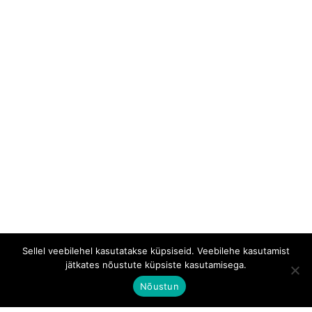
Sellel veebilehel kasutatakse küpsiseid. Veebilehe kasutamist
jätkates nõustute küpsiste kasutamisega.
Nõustun