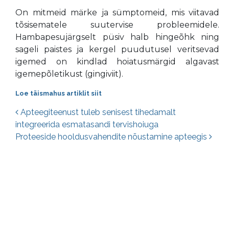
On mitmeid märke ja sümptomeid, mis viitavad
tõsisematele suutervise probleemidele.
Hambapesujärgselt püsiv halb hingeõhk ning
sageli paistes ja kergel puudutusel veritsevad
igemed on kindlad hoiatusmärgid algavast
igemepõletikust (gingiviit).
Loe täismahus artiklit siit
Postituste navigatsioon
Apteegiteenust tuleb senisest tihedamalt
integreerida esmatasandi tervishoiuga
Proteeside hooldusvahendite nõustamine apteegis