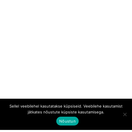
Sellel veebilehel kasutatakse küpsiseid. Veebilehe kasutamist
jätkates nõustute küpsiste kasutamisega.
Nõustun