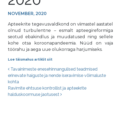
NOVEMBER, 2020
Apteekrite tegevusvaldkond on viimastel aastatel
olnud turbulentne – esmalt apteegireformiga
seotud ebakindlus ja muudatused ning sellele
kohe otsa koroonapandeemia. Nüüd on vaja
töörahu ja aega uue olukorraga harjumiseks.
Loe täismahus artiklit siit
Postituste navigatsioon
Tavainimeste enesehinnangulised teadmised
erinevate haiguste ja nende iseravimise võimaluste
kohta
Ravimite ehtsuse kontrollist ja apteekrite
halduskoormuse jaotusest