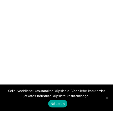
Sellel veebilehel kasutatakse küpsiseid. Veebilehe kasutamist
jätkates nõustute küpsiste kasutamisega.
Nõustun