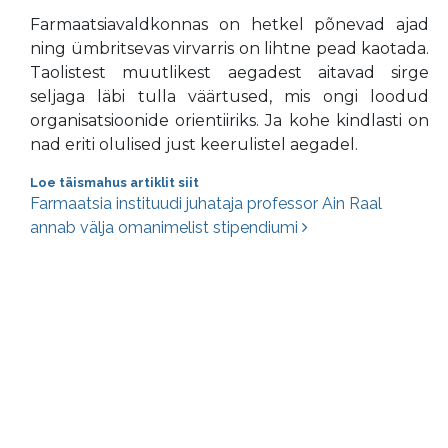
Farmaatsiavaldkonnas on hetkel põnevad ajad
ning ümbritsevas virvarris on lihtne pead kaotada.
Taolistest muutlikest aegadest aitavad sirge
seljaga läbi tulla väärtused, mis ongi loodud
organisatsioonide orientiiriks. Ja kohe kindlasti on
nad eriti olulised just keerulistel aegadel.
Loe täismahus artiklit siit
Postituste navigatsioon
Farmaatsia instituudi juhataja professor Ain Raal
annab välja omanimelist stipendiumi