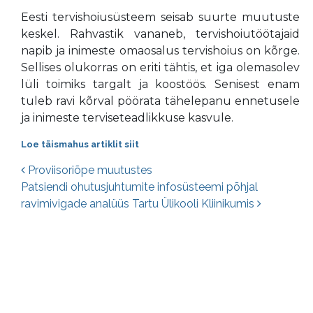
Eesti tervishoiusüsteem seisab suurte muutuste
keskel. Rahvastik vananeb, tervishoiutöötajaid
napib ja inimeste omaosalus tervishoius on kõrge.
Sellises olukorras on eriti tähtis, et iga olemasolev
lüli toimiks targalt ja koostöös. Senisest enam
tuleb ravi kõrval pöörata tähelepanu ennetusele
ja inimeste terviseteadlikkuse kasvule.
Loe täismahus artiklit siit
Postituste navigatsioon
Proviisoriõpe muutustes
Patsiendi ohutusjuhtumite infosüsteemi põhjal
ravimivigade analüüs Tartu Ülikooli Kliinikumis