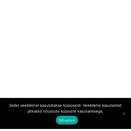
Sellel veebilehel kasutatakse küpsiseid. Veebilehe kasutamist
jätkates nõustute küpsiste kasutamisega.
Nõustun