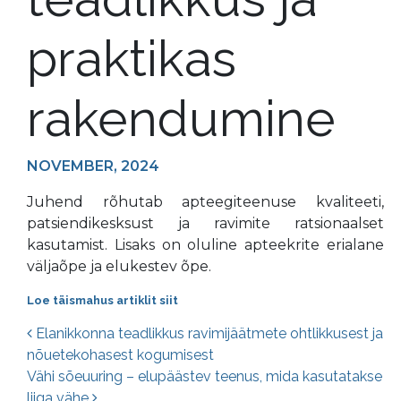
praktikas
rakendumine
NOVEMBER, 2024
Juhend rõhutab apteegiteenuse kvaliteeti,
patsiendikesksust ja ravimite ratsionaalset
kasutamist. Lisaks on oluline apteekrite erialane
väljaõpe ja elukestev õpe.
Loe täismahus artiklit siit
Postituste navigatsioon
Elanikkonna teadlikkus ravimijäätmete ohtlikkusest ja
nõuetekohasest kogumisest
Vähi sõeuuring – elupäästev teenus, mida kasutatakse
liiga vähe