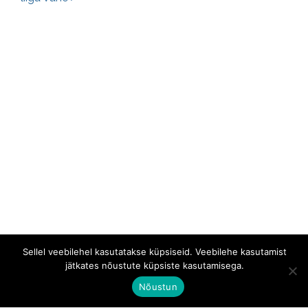
Sellel veebilehel kasutatakse küpsiseid. Veebilehe kasutamist
jätkates nõustute küpsiste kasutamisega.
Nõustun