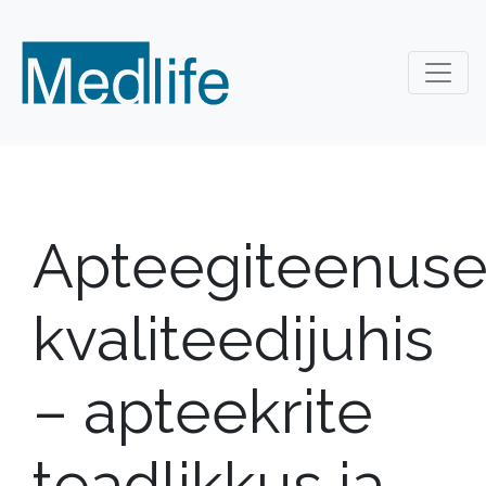
Apteegiteenus
kvaliteedijuhis
– apteekrite
teadlikkus ja