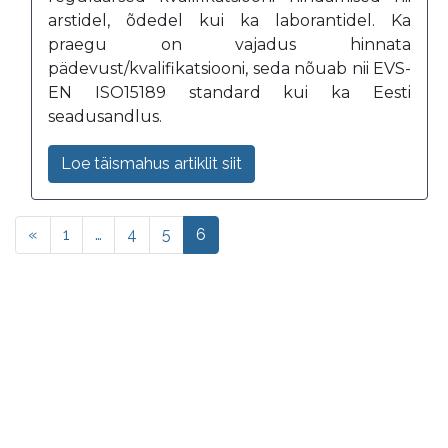
arstidel, õdedel kui ka laborantidel. Ka
praegu on vajadus hinnata
pädevust/kvalifikatsiooni, seda nõuab nii EVS-
EN ISO15189 standard kui ka Eesti
seadusandlus.
Loe täismahus artiklit siit
«
1
…
4
5
6