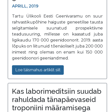
APRILL, 2019
Tartu Ülikooli Eesti Geenivaramu on suur
rahvastikupõhine haiguste geneetilise tausta
selgitamisele suunatud prospektiivne
teadusuuring, millesse on kaasatud juba
ligikaudu 170 000 geenidoonorit. 2019. aasta
lõpuks on liitunuid tõenäoliselt juba 200 000
inimest ning olemas on enam kui 150 000
geenidoonori geeniandmed.
Loe täismahus artiklit siit
Kas laborimeditsiin suudab
rahuldada tänapäevaseid
troponiini määramisega