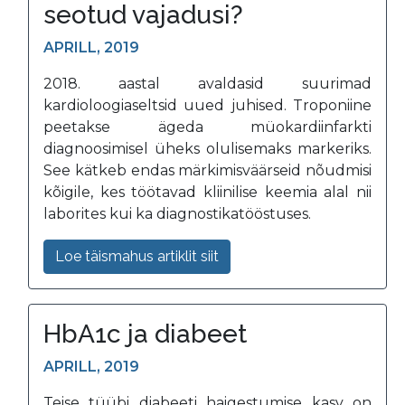
seotud vajadusi?
APRILL, 2019
2018. aastal avaldasid suurimad
kardioloogiaseltsid uued juhised. Troponiine
peetakse ägeda müokardiinfarkti
diagnoosimisel üheks olulisemaks markeriks.
See kätkeb endas märkimisväärseid nõudmisi
kõigile, kes töötavad kliinilise keemia alal nii
laborites kui ka diagnostikatööstuses.
Loe täismahus artiklit siit
HbA1c ja diabeet
APRILL, 2019
Teise tüübi diabeeti haigestumise kasv on