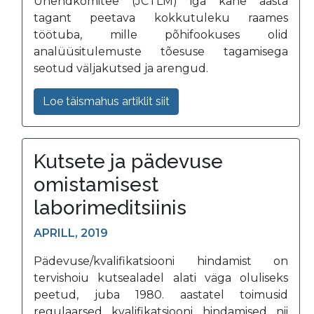
Ühendkomitee (JCTLM) iga kahe aasta
tagant peetava kokkutuleku raames
töötuba, mille põhifookuses olid
analüüsitulemuste tõesuse tagamisega
seotud väljakutsed ja arengud.
Loe täismahus artiklit siit
Kutsete ja pädevuse
omistamisest
laborimeditsiinis
APRILL, 2019
Pädevuse/kvalifikatsiooni hindamist on
tervishoiu kutsealadel alati väga oluliseks
peetud, juba 1980. aastatel toimusid
regulaarsed kvalifikatsiooni hindamised nii