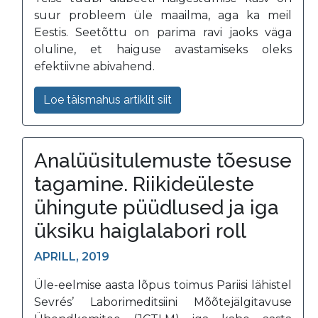
suur probleem üle maailma, aga ka meil
Eestis. Seetõttu on parima ravi jaoks väga
oluline, et haiguse avastamiseks oleks
efektiivne abivahend.
Loe täismahus artiklit siit
Analüüsitulemuste tõesuse
tagamine. Riikideüleste
ühingute püüdlused ja iga
üksiku haiglalabori roll
APRILL, 2019
Üle-eelmise aasta lõpus toimus Pariisi lähistel
Sevrés’ Laborimeditsiini Mõõtejälgitavuse