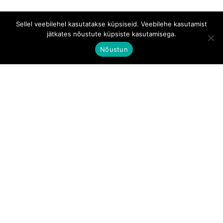
Sellel veebilehel kasutatakse küpsiseid. Veebilehe kasutamist
jätkates nõustute küpsiste kasutamisega.
Nõustun
Aadress:
Tallinn, Kesklinna linnaosa, Tartu mnt 67/1-
11, 10115
Telefoni number:
+372 510 0381
© Medlife Eesti OÜ