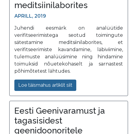
meditsiinilaborites
APRILL, 2019
Juhendi eesmärk on analüütide
verifitseerimistega seotud toimingute
sätestamine meditsiinilaborites, et
verifitseerimiste kavandamine, läbiviimine,
tulemuste analüüsimine ning hindamine
toimuksid nõuetekohaselt ja sarnastest
põhimõtetest lähtudes.
Loe täismahus artiklit siit
Eesti Geenivaramust ja
tagasisidest
geenidoonoritele