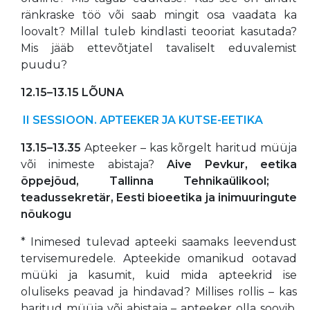
ränkraske töö või saab mingit osa vaadata ka
loovalt? Millal tuleb kindlasti teooriat kasutada?
Mis jääb ettevõtjatel tavaliselt eduvalemist
puudu?
12.15–13.15 LÕUNA
II SESSIOON. APTEEKER JA KUTSE-EETIKA
13.15–13.35
Apteeker – kas kõrgelt haritud müüja
või inimeste abistaja?
Aive Pevkur, eetika
õppejõud, Tallinna Tehnikaülikool;
teadussekretär, Eesti bioeetika ja
inimuuringute
nõukogu
* Inimesed tulevad apteeki saamaks leevendust
tervisemuredele. Apteekide omanikud ootavad
müüki ja kasumit, kuid mida apteekrid ise
oluliseks peavad ja hindavad? Millises rollis – kas
haritud müüja või abistaja – apteeker olla soovib,