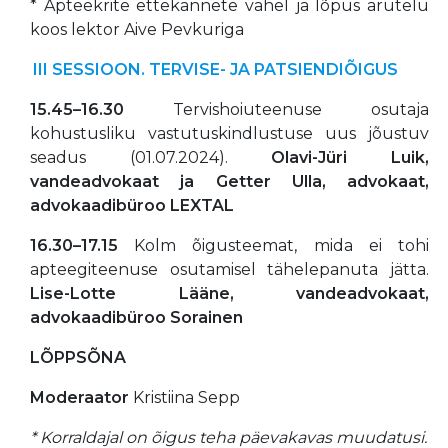
* Apteekrite ettekannete vahel ja lõpus arutelu
koos lektor Aive Pevkuriga
III SESSIOON. TERVISE- JA PATSIENDIÕIGUS
15.45–16.30
Tervishoiuteenuse osutaja
kohustusliku vastutuskindlustuse uus jõustuv
seadus (01.07.2024).
Olavi-Jüri Luik,
vandeadvokaat ja
Getter Ulla, advokaat,
advokaadibüroo LEXTAL
16.30–17.15
Kolm õigusteemat, mida ei tohi
apteegiteenuse osutamisel tähelepanuta jätta.
Lise-Lotte Lääne, vandeadvokaat,
advokaadibüroo Sorainen
LÕPPSÕNA
Moderaator
Kristiina Sepp
* Korraldajal on õigus teha päevakavas muudatusi.