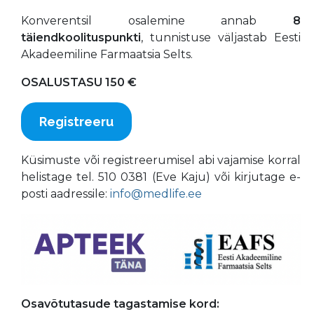
Konverentsil osalemine annab
8
täiendkoolituspunkti
, tunnistuse väljastab Eesti
Akadeemiline Farmaatsia Selts.
OSALUSTASU 150 €
Registreeru
Küsimuste või registreerumisel abi vajamise korral
helistage tel. 510 0381 (Eve Kaju) või kirjutage e-
posti aadressile:
info@medlife.ee
Osavõtutasude tagastamise kord: