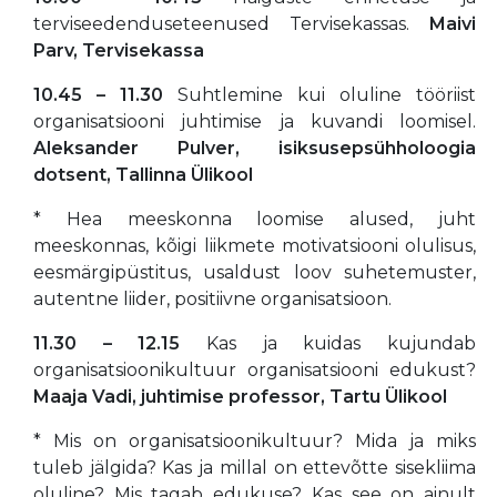
terviseedenduseteenused Tervisekassas.
Maivi
Parv,
Tervisekassa
10.45
–
11.30
Suhtlemine kui oluline tööriist
organisatsiooni juhtimise ja kuvandi loomisel.
Aleksander
Pulver, isiksusepsühholoogia
dotsent,
Tallinna Ülikool
* Hea meeskonna loomise alused, juht
meeskonnas, kõigi liikmete motivatsiooni olulisus,
eesmärgipüstitus, usaldust loov suhetemuster,
autentne liider, positiivne organisatsioon.
11.30
–
12.15
Kas ja kuidas kujundab
organisatsioonikultuur organisatsiooni edukust?
Maaja Vadi,
juhtimise professor, Tartu Ülikool
* Mis on organisatsioonikultuur? Mida ja miks
tuleb jälgida? Kas ja millal on ettevõtte sisekliima
oluline? Mis tagab edukuse? Kas see on ainult