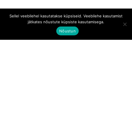
Sellel veebilehel kasutatakse küpsiseid. Veebilehe kasutamist
jätkates nõustute küpsiste kasutamisega.
Nõustun
Aadress:
Tallinn, Kesklinna linnaosa, Tartu mnt 67/1-
11, 10115
Telefoni number:
+372 510 0381
© Medlife Eesti OÜ