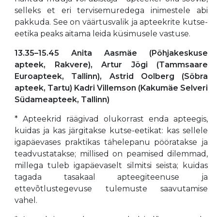
selleks et eri tervisemuredega inimestele abi
pakkuda. See on väärtusvalik ja apteekrite kutse-
eetika peaks aitama leida küsimusele vastuse.
13.35–15.45
Anita Aasmäe (Põhjakeskuse
apteek, Rakvere),
Artur Jõgi (Tammsaare
Euroapteek, Tallinn),
Astrid Oolberg (Sõbra
apteek, Tartu)
Kadri Villemson (Kakumäe Selveri
Südameapteek, Tallinn)
* Apteekrid räägivad olukorrast enda apteegis,
kuidas ja kas järgitakse kutse-eetikat: kas sellele
igapäevases praktikas tähelepanu pööratakse ja
teadvustatakse; millised on peamised dilemmad,
millega tuleb igapäevaselt silmitsi seista; kuidas
tagada tasakaal apteegiteenuse ja
ettevõtlustegevuse tulemuste saavutamise
vahel.