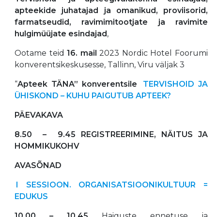
apteekide juhatajad ja omanikud, proviisorid,
farmatseudid, ravimimitootjate ja ravimite
hulgimüüjate esindajad
,
Ootame teid
16. mail
2023 Nordic Hotel Foorumi
konverentsikeskusesse, Tallinn, Viru väljak 3
“
Apteek TÄNA” konverentsile
TERVISHOID JA
ÜHISKOND – KUHU PAIGUTUB APTEEK?
PÄEVAKAVA
8.50
–
9.45 REGISTREERIMINE, NÄITUS JA
HOMMIKUKOHV
AVASÕNAD
I SESSIOON. ORGANISATSIOONIKULTUUR =
EDUKUS
10.00 – 10.45
Haiguste ennetuse ja